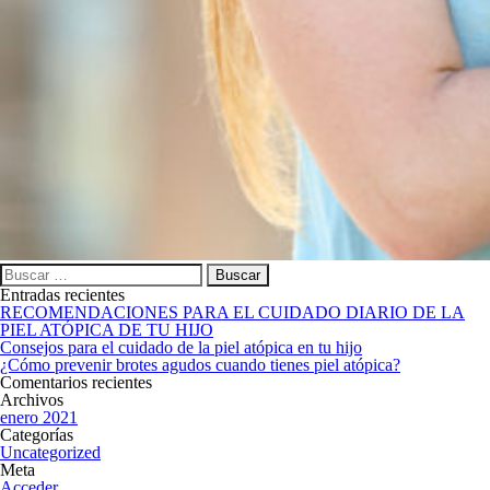
Buscar:
Entradas recientes
RECOMENDACIONES PARA EL CUIDADO DIARIO DE LA
PIEL ATÓPICA DE TU HIJO
Consejos para el cuidado de la piel atópica en tu hijo
¿Cómo prevenir brotes agudos cuando tienes piel atópica?
Comentarios recientes
Archivos
enero 2021
Categorías
Uncategorized
Meta
Acceder