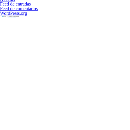
Feed de entradas
Feed de comentarios
WordPress.org
No. de Aviso de Publicidad: 123300EL950889
Consulte el aviso de privacidad.