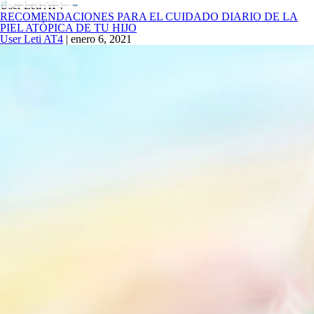
User Leti AT4
QUIÉNES SOMOS
CUIDAMOS TU PIEL
PRODUCTOS
¿DÓNDE COMPRAR?
CONTACTO
RECOMENDACIONES PARA EL CUIDADO DIARIO DE LA
PIEL ATÓPICA DE TU HIJO
User Leti AT4
|
enero 6, 2021